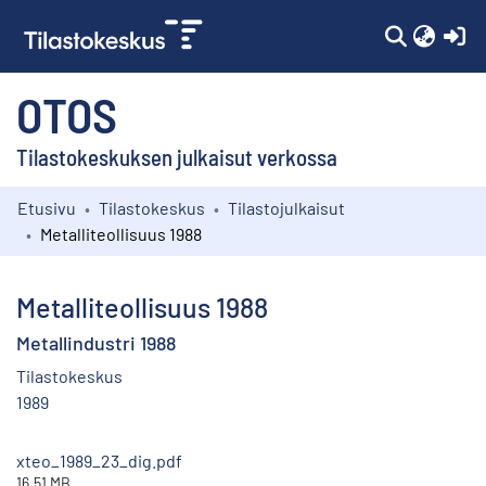
(c
OTOS
Tilastokeskuksen julkaisut verkossa
Etusivu
Tilastokeskus
Tilastojulkaisut
Kokoelmat
Metalliteollisuus 1988
Selaa
Metalliteollisuus 1988
Metallindustri 1988
Tilastokeskus
1989
xteo_1989_23_dig.pdf
16.51 MB