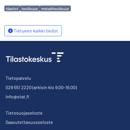
Avainsanat
tilastot
teollisuus
metalliteollisuus
Tietueen kaikki tiedot
Tietopalvelu
029 551 2220
(arkisin klo 9.00-16.00)
info@stat.fi
Tietosuojaseloste
Saavutettavuusseloste