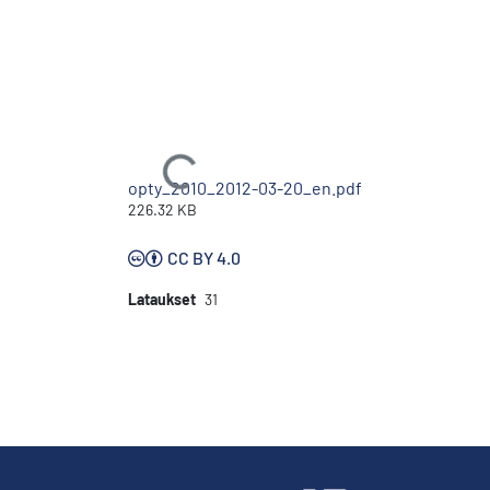
Ladataan...
opty_2010_2012-03-20_en.pdf
226.32 KB
CC BY 4.0
Lataukset
31