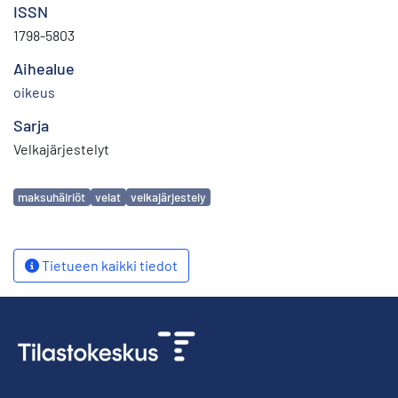
ISSN
1798-5803
Aihealue
oikeus
Sarja
Velkajärjestelyt
Avainsanat
maksuhäiriöt
velat
velkajärjestely
Tietueen kaikki tiedot