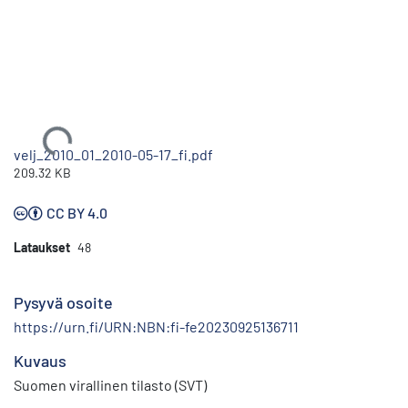
Ladataan...
velj_2010_01_2010-05-17_fi.pdf
209.32 KB
CC BY 4.0
Lataukset
48
Pysyvä osoite
https://urn.fi/URN:NBN:fi-fe20230925136711
Kuvaus
Suomen virallinen tilasto (SVT)