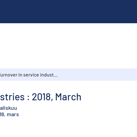
Turnover in service industries : 2018, March
stries : 2018, March
aaliskuu
18, mars