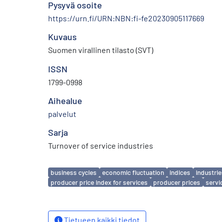
Pysyvä osoite
https://urn.fi/URN:NBN:fi-fe20230905117669
Kuvaus
Suomen virallinen tilasto (SVT)
ISSN
1799-0998
Aihealue
palvelut
Sarja
Turnover of service industries
Avainsanat
business cycles
economic fluctuation
indices
industri
producer price index for services
producer prices
servi
Tietueen kaikki tiedot