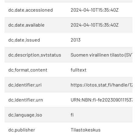
dc.date.accessioned
2024-04-10T15:35:40Z
dc.date.available
2024-04-10T15:35:40Z
dc.date.issued
2013
dc.description.svtstatus
Suomen virallinen tilasto (SVT)
dc.format.content
fulltext
dc.identifier.uri
https://otos.stat.fi/handle/1
dc.identifier.urn
URN:NBN:fi-fe20230901115379
dc.language.iso
fi
dc.publisher
Tilastokeskus