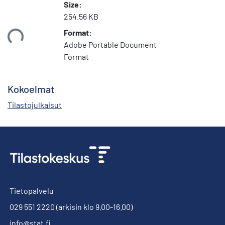
Size:
254.56 KB
Format:
ataan...
Adobe Portable Document
Format
Kokoelmat
Tilastojulkaisut
Tietopalvelu
029 551 2220
(arkisin klo 9.00-16.00)
info@stat.fi