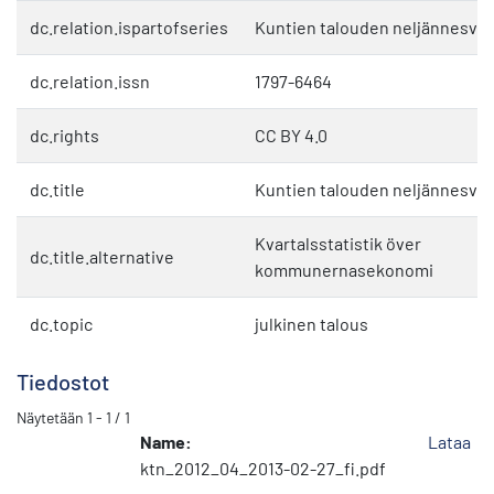
dc.relation.ispartofseries
Kuntien talouden neljännesvuo
dc.relation.issn
1797-6464
dc.rights
CC BY 4.0
dc.title
Kuntien talouden neljännesvuo
Kvartalsstatistik över
dc.title.alternative
kommunernasekonomi
dc.topic
julkinen talous
Tiedostot
Näytetään
1 - 1 / 1
Name:
Lataa
ktn_2012_04_2013-02-27_fi.pdf