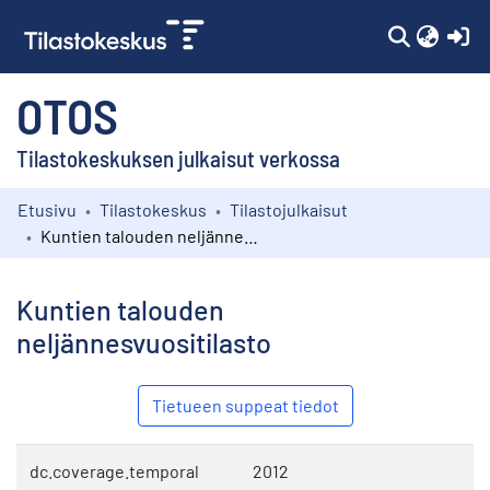
(c
OTOS
Tilastokeskuksen julkaisut verkossa
Etusivu
Tilastokeskus
Tilastojulkaisut
Kokoelmat
Kuntien talouden neljännesvuositilasto
Selaa
Kuntien talouden
neljännesvuositilasto
Tietueen suppeat tiedot
dc.coverage.temporal
2012