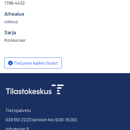
1798-4432
Aihealue
oikeus
Sarja
Konkurser
Tietueen kaikki tiedot
Tietopalvelu
029 551 2220
(arkisin klo 9.00-16.00)
info@stat.fi