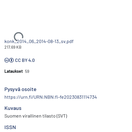
Ladataan...
konk_2014_06_2014-08-13_sv.pdf
217.69 KB
CC BY 4.0
Lataukset
59
Pysyvä osoite
https://urn.fi/URN:NBN:fi-fe20230831114734
Kuvaus
Suomen virallinen tilasto (SVT)
ISSN