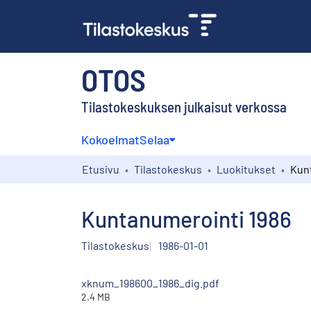
OTOS
Tilastokeskuksen julkaisut verkossa
Kokoelmat
Selaa
Etusivu
Tilastokeskus
Luokitukset
Kun
Kuntanumerointi 1986
Tilastokeskus
1986-01-01
xknum_198600_1986_dig.pdf
2.4 MB