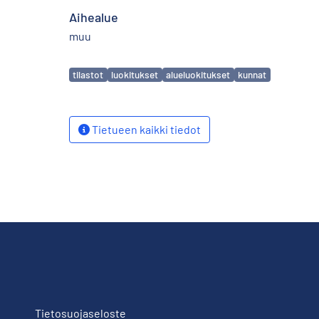
Aihealue
muu
Avainsanat
tilastot
luokitukset
alueluokitukset
kunnat
Tietueen kaikki tiedot
Tietosuojaseloste