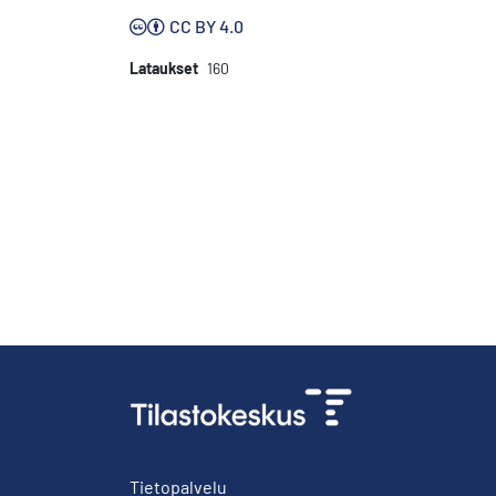
CC BY 4.0
Lataukset
160
Tietopalvelu