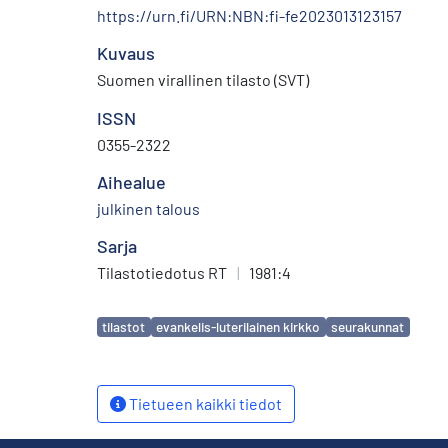
https://urn.fi/URN:NBN:fi-fe2023013123157
Kuvaus
Suomen virallinen tilasto (SVT)
ISSN
0355-2322
Aihealue
julkinen talous
Sarja
Tilastotiedotus RT
|
1981:4
Avainsanat
tilastot
evankelis-luterilainen kirkko
seurakunnat
Tietueen kaikki tiedot