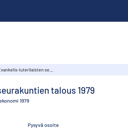
Evankelis-luterilaisten seurakuntien talous 1979
 seurakuntien talous 1979
 ekonomi 1979
Pysyvä osoite