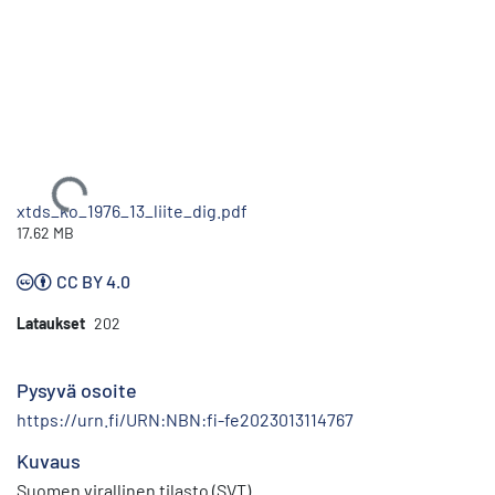
Ladataan...
xtds_ko_1976_13_liite_dig.pdf
17.62 MB
CC BY 4.0
Lataukset
202
Pysyvä osoite
https://urn.fi/URN:NBN:fi-fe2023013114767
Kuvaus
Suomen virallinen tilasto (SVT)