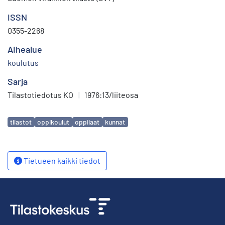
ISSN
0355-2268
Aihealue
koulutus
Sarja
Tilastotiedotus KO
|
1976:13/liiteosa
Avainsanat
tilastot
oppikoulut
oppilaat
kunnat
Tietueen kaikki tiedot