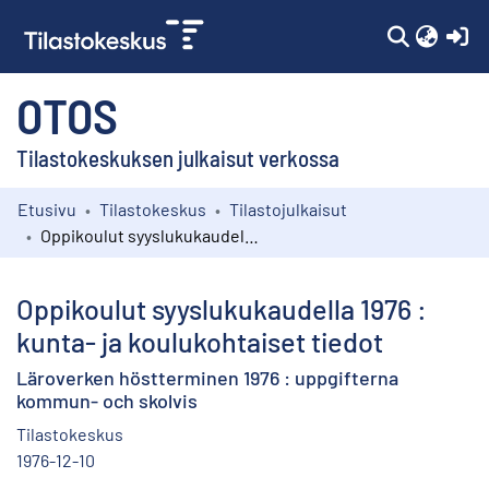
(c
OTOS
Tilastokeskuksen julkaisut verkossa
Etusivu
Tilastokeskus
Tilastojulkaisut
Kokoelmat
Oppikoulut syyslukukaudella 1976 : kunta- ja koulukohtaiset tiedot
Selaa
Oppikoulut syyslukukaudella 1976 :
kunta- ja koulukohtaiset tiedot
Läroverken höstterminen 1976 : uppgifterna
kommun- och skolvis
Tilastokeskus
1976-12-10