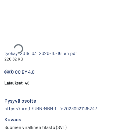
Ladataan...
tyokay_2018_03_2020-10-16_en.pdf
220.82 KB
CC BY 4.0
Lataukset
48
Pysyvä osoite
https://urn.fi/URN:NBN:fi-fe20230921135247
Kuvaus
Suomen virallinen tilasto (SVT)