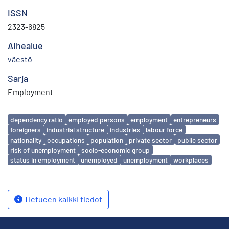
ISSN
2323-6825
Aihealue
väestö
Sarja
Employment
Avainsanat
dependency ratio
employed persons
employment
entrepreneurs
foreigners
industrial structure
industries
labour force
nationality
occupations
population
private sector
public sector
risk of unemployment
socio-economic group
status in employment
unemployed
unemployment
workplaces
Tietueen kaikki tiedot