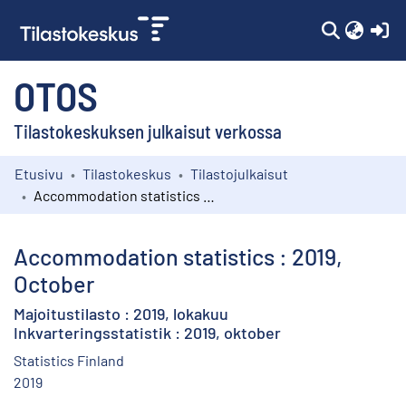
(c
OTOS
Tilastokeskuksen julkaisut verkossa
Etusivu
Tilastokeskus
Tilastojulkaisut
Kokoelmat
Accommodation statistics : 2019, October
Selaa
Accommodation statistics : 2019,
October
Majoitustilasto : 2019, lokakuu
Inkvarteringsstatistik : 2019, oktober
Statistics Finland
2019