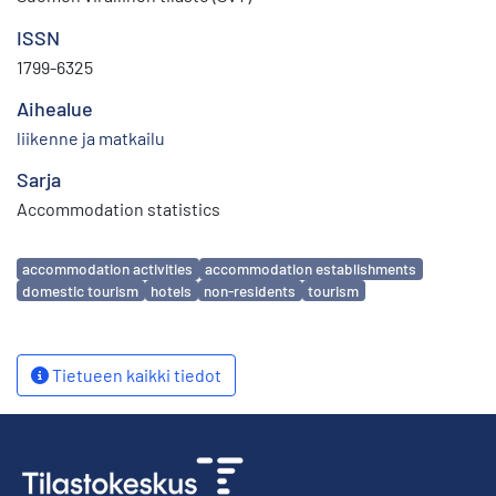
ISSN
1799-6325
Aihealue
liikenne ja matkailu
Sarja
Accommodation statistics
Avainsanat
accommodation activities
accommodation establishments
domestic tourism
hotels
non-residents
tourism
Tietueen kaikki tiedot