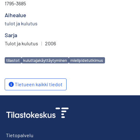
1795-3685
Aihealue
tulot ja kulutus
Sarja
Tulot ja kulutus
|
2006
Avainsanat
tilastot
kuluttajakäyttäytyminen
mielipidetutkimus
Tietueen kaikki tiedot
Tietopalvelu