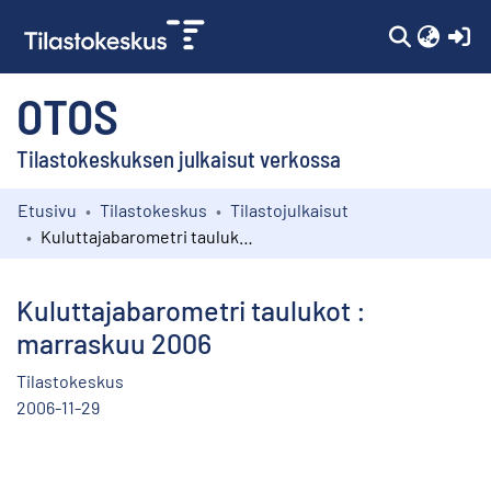
(c
OTOS
Tilastokeskuksen julkaisut verkossa
Etusivu
Tilastokeskus
Tilastojulkaisut
Kokoelmat
Kuluttajabarometri taulukot : marraskuu 2006
Selaa
Kuluttajabarometri taulukot :
marraskuu 2006
Tilastokeskus
2006-11-29