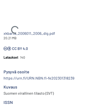
Ladataan...
xkbarta_2006011_2006_dig.pdf
20.21 MB
CC BY 4.0
Lataukset
140
Pysyvä osoite
https://urn.fi/URN:NBN:fi-fe202301318239
Kuvaus
Suomen virallinen tilasto (SVT)
ISSN