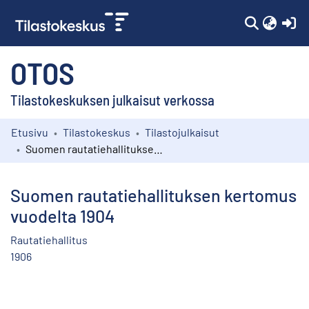
(c
OTOS
Tilastokeskuksen julkaisut verkossa
Etusivu
Tilastokeskus
Tilastojulkaisut
Kokoelmat
Suomen rautatiehallituksen kertomus vuodelta 1904
Selaa
Suomen rautatiehallituksen kertomus
vuodelta 1904
Rautatiehallitus
1906