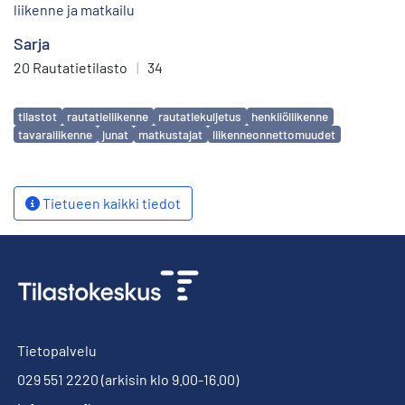
liikenne ja matkailu
Sarja
20 Rautatietilasto
|
34
Avainsanat
tilastot
rautatieliikenne
rautatiekuljetus
henkilöliikenne
tavaraliikenne
junat
matkustajat
liikenneonnettomuudet
Tietueen kaikki tiedot
Tietopalvelu
029 551 2220
(arkisin klo 9.00-16.00)