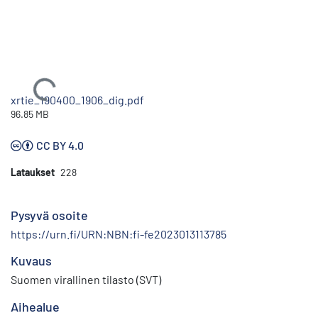
Ladataan...
xrtie_190400_1906_dig.pdf
96.85 MB
CC BY 4.0
Lataukset
228
Pysyvä osoite
https://urn.fi/URN:NBN:fi-fe2023013113785
Kuvaus
Suomen virallinen tilasto (SVT)
Aihealue