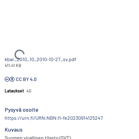
Ladataan...
kbar_2010_10_2010-10-27_sv.pdf
411.41 KB
CC BY 4.0
Lataukset
40
Pysyvä osoite
https://urn.fi/URN:NBN:fi-fe20230914125247
Kuvaus
Suomen virallinen tilasto (SVT)