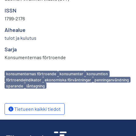
ISSN
1799-2176
Aihealue
tulot ja kulutus
Sarja
Konsumenternas förtroende
Avainsanat
konsumenternas förtroende
konsumenter
konsumtion
förtroendeindikator
ekonomiska förväntningar
penninganvändning
sparande
låntagning
Tietueen kaikki tiedot