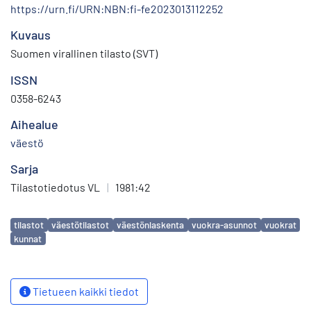
https://urn.fi/URN:NBN:fi-fe2023013112252
Kuvaus
Suomen virallinen tilasto (SVT)
ISSN
0358-6243
Aihealue
väestö
Sarja
Tilastotiedotus VL
|
1981:42
Avainsanat
tilastot
väestötilastot
väestönlaskenta
vuokra-asunnot
vuokrat
kunnat
Tietueen kaikki tiedot