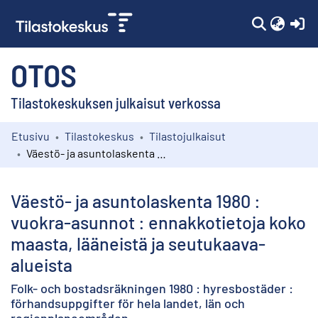
(c
OTOS
Tilastokeskuksen julkaisut verkossa
Etusivu
Tilastokeskus
Tilastojulkaisut
Kokoelmat
Väestö- ja asuntolaskenta 1980 : vuokra-asunnot : ennakkotietoja koko maasta, lääneistä ja seutukaava-alueista
Selaa
Väestö- ja asuntolaskenta 1980 :
vuokra-asunnot : ennakkotietoja koko
maasta, lääneistä ja seutukaava-
alueista
Folk- och bostadsräkningen 1980 : hyresbostäder :
förhandsuppgifter för hela landet, län och