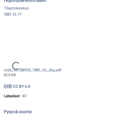
regionplaneområden
Tilastokeskus
1981-12-17
Ladataan...
xtds_vl_198100_1981_42_dig.pdf
63.8 MB
CC BY 4.0
Lataukset
167
Pysyvä osoite