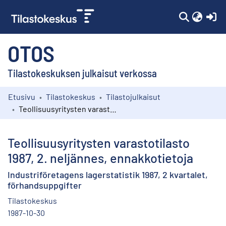
(c
OTOS
Tilastokeskuksen julkaisut verkossa
Etusivu
Tilastokeskus
Tilastojulkaisut
Kokoelmat
Teollisuusyritysten varastotilasto 1987, 2. neljännes, ennakkotietoja
Selaa
Teollisuusyritysten varastotilasto
1987, 2. neljännes, ennakkotietoja
Industriföretagens lagerstatistik 1987, 2 kvartalet,
förhandsuppgifter
Tilastokeskus
1987-10-30