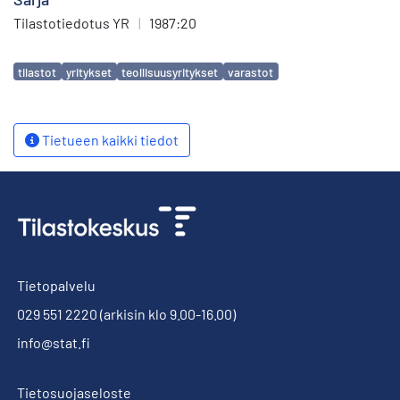
Tilastotiedotus YR
|
1987:20
Avainsanat
tilastot
yritykset
teollisuusyritykset
varastot
Tietueen kaikki tiedot
Tietopalvelu
029 551 2220
(arkisin klo 9.00-16.00)
info@stat.fi
Tietosuojaseloste