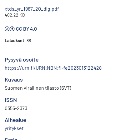
xtds_yr_1987_20_dig.pdf
402.22 KB
CC BY 4.0
Lataukset
88
Pysyvä osoite
https://urn.fi/URN:NBN:fi-fe2023013122428
Kuvaus
Suomen virallinen tilasto (SVT)
ISSN
0355-2373
Aihealue
yritykset
Sarja