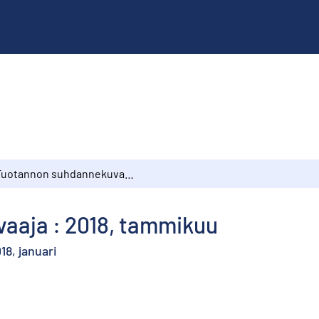
Tuotannon suhdannekuvaaja : 2018, tammikuu
aaja : 2018, tammikuu
18, januari