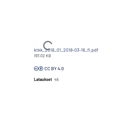
Ladataan...
ktkk_2018_01_2018-03-16_fi.pdf
197.02 KB
CC BY 4.0
Lataukset
46