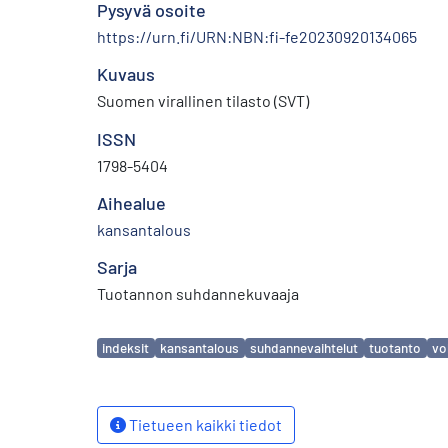
Pysyvä osoite
https://urn.fi/URN:NBN:fi-fe20230920134065
Kuvaus
Suomen virallinen tilasto (SVT)
ISSN
1798-5404
Aihealue
kansantalous
Sarja
Tuotannon suhdannekuvaaja
Avainsanat
indeksit
kansantalous
suhdannevaihtelut
tuotanto
vo
Tietueen kaikki tiedot