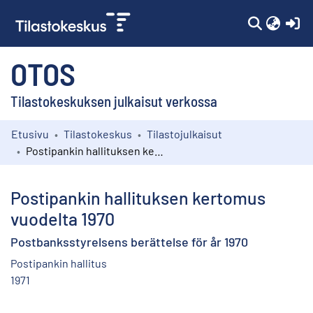
(c
OTOS
Tilastokeskuksen julkaisut verkossa
Etusivu
Tilastokeskus
Tilastojulkaisut
Kokoelmat
Postipankin hallituksen kertomus vuodelta 1970
Selaa
Postipankin hallituksen kertomus
vuodelta 1970
Postbanksstyrelsens berättelse för år 1970
Postipankin hallitus
1971