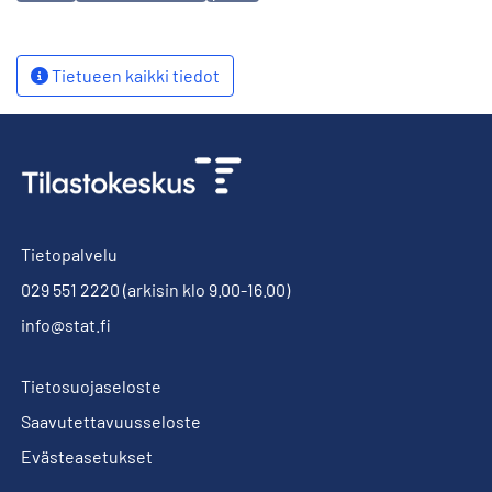
Tietueen kaikki tiedot
Tietopalvelu
029 551 2220
(arkisin klo 9.00-16.00)
info@stat.fi
Tietosuojaseloste
Saavutettavuusseloste
Evästeasetukset