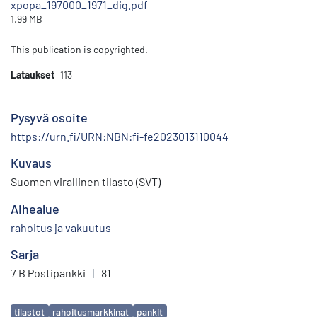
xpopa_197000_1971_dig.pdf
1.99 MB
This publication is copyrighted.
Lataukset
113
Pysyvä osoite
https://urn.fi/URN:NBN:fi-fe2023013110044
Kuvaus
Suomen virallinen tilasto (SVT)
Aihealue
rahoitus ja vakuutus
Sarja
7 B Postipankki
|
81
Avainsanat
tilastot
rahoitusmarkkinat
pankit