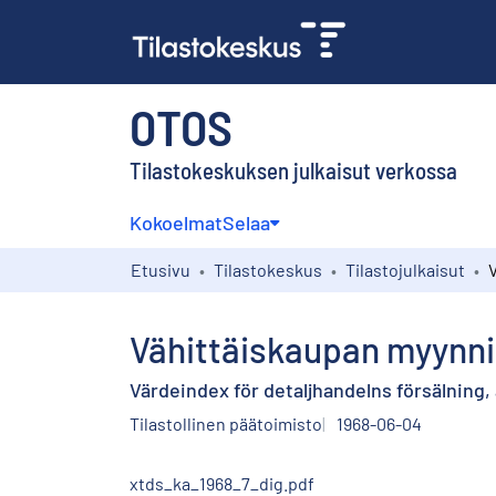
OTOS
Tilastokeskuksen julkaisut verkossa
Kokoelmat
Selaa
Etusivu
Tilastokeskus
Tilastojulkaisut
Vähittäiskaupan myynnin
Värdeindex för detaljhandelns försälning, 
Tilastollinen päätoimisto
1968-06-04
xtds_ka_1968_7_dig.pdf