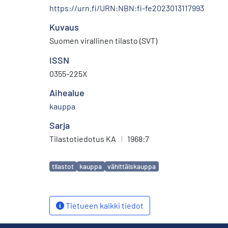
https://urn.fi/URN:NBN:fi-fe2023013117993
Kuvaus
Suomen virallinen tilasto (SVT)
ISSN
0355-225X
Aihealue
kauppa
Sarja
Tilastotiedotus KA
|
1968:7
Avainsanat
tilastot
kauppa
vähittäiskauppa
Tietueen kaikki tiedot