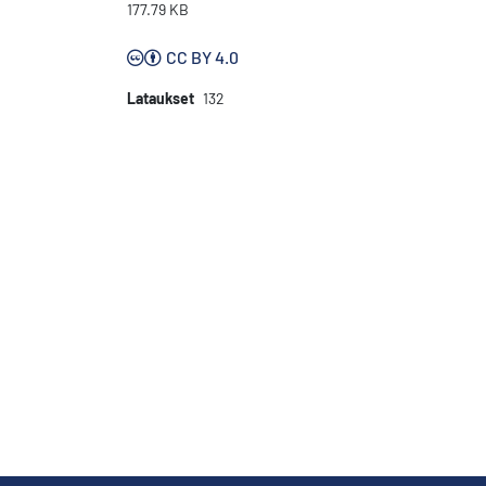
177.79 KB
CC BY 4.0
Lataukset
132