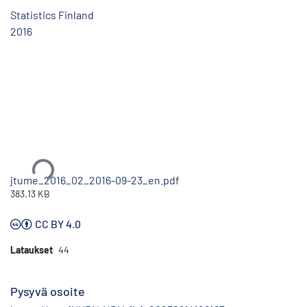
Statistics Finland
2016
Ladataan...
jtume_2016_02_2016-09-23_en.pdf
383.13 KB
CC BY 4.0
Lataukset
44
Pysyvä osoite