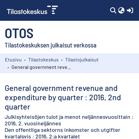
(c
OTOS
Tilastokeskuksen julkaisut verkossa
Etusivu
Tilastokeskus
Tilastojulkaisut
Kokoelmat
General government revenue and expenditure by quarter : 2016, 2nd quarter
Selaa
General government revenue and
expenditure by quarter : 2016, 2nd
quarter
Julkisyhteisöjen tulot ja menot neljännesvuosittain :
2016, 2. vuosineljännes
Den offentliga sektorns inkomster och utgifter
kvartalsvis : 2016, 2:a kvartalet