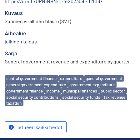
https://urn.fi/URN:NBN:fi-fe20230914126167
Kuvaus
Suomen virallinen tilasto (SVT)
Aihealue
julkinen talous
Sarja
General government revenue and expenditure by quarter
Avainsanat
central government finance
expenditure
general government
general government expenditure
government expenditure
government finance
income
municipal finances
public sector
social security contributions
social security funds
tax revenue
taxation
Tietueen kaikki tiedot