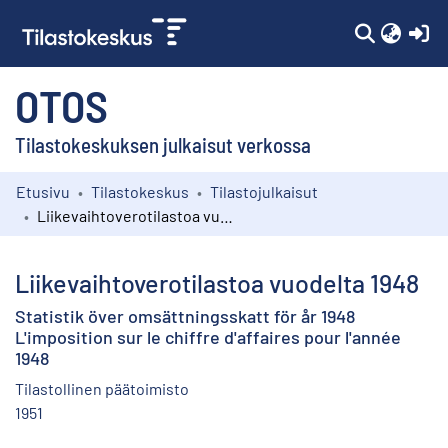
(c
OTOS
Tilastokeskuksen julkaisut verkossa
Etusivu
Tilastokeskus
Tilastojulkaisut
Kokoelmat
Liikevaihtoverotilastoa vuodelta 1948
Selaa
Liikevaihtoverotilastoa vuodelta 1948
Statistik över omsättningsskatt för år 1948
L'imposition sur le chiffre d'affaires pour l'année
1948
Tilastollinen päätoimisto
1951