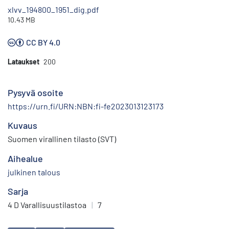
xlvv_194800_1951_dig.pdf
10.43 MB
CC BY 4.0
Lataukset
200
Pysyvä osoite
https://urn.fi/URN:NBN:fi-fe2023013123173
Kuvaus
Suomen virallinen tilasto (SVT)
Aihealue
julkinen talous
Sarja
4 D Varallisuustilastoa
|
7
Avainsanat