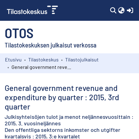
(c
OTOS
Tilastokeskuksen julkaisut verkossa
Etusivu
Tilastokeskus
Tilastojulkaisut
Kokoelmat
General government revenue and expenditure by quarter : 2015, 3rd quarter
Selaa
General government revenue and
expenditure by quarter : 2015, 3rd
quarter
Julkisyhteisöjen tulot ja menot neljännesvuosittain :
2015, 3. vuosineljännes
Den offentliga sektorns inkomster och utgifter
kvartalsvis : 2015, 3:e kvartalet