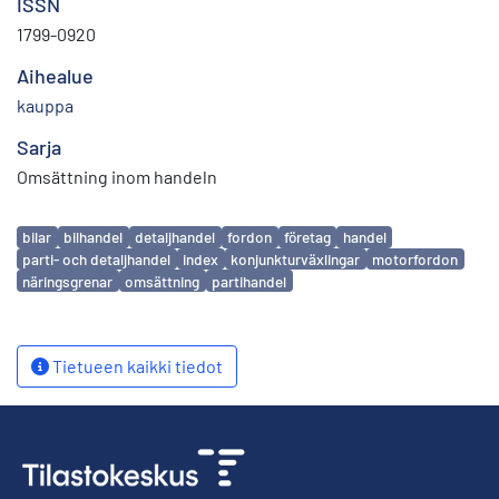
ISSN
1799-0920
Aihealue
kauppa
Sarja
Omsättning inom handeln
Avainsanat
bilar
bilhandel
detaljhandel
fordon
företag
handel
parti- och detaljhandel
index
konjunkturväxlingar
motorfordon
näringsgrenar
omsättning
partihandel
Tietueen kaikki tiedot