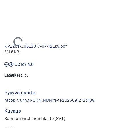
Ladataan...
klv_2017_05_2017-07-12_sv.pdf
241.6 KB
CC BY 4.0
Lataukset
38
Pysyvä osoite
https://urn.fi/URN:NBN:fi-fe20230912123108
Kuvaus
Suomen virallinen tilasto (SVT)