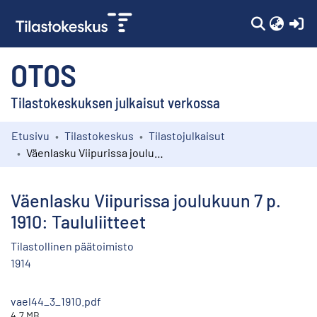
(c
OTOS
Tilastokeskuksen julkaisut verkossa
Etusivu
Tilastokeskus
Tilastojulkaisut
Kokoelmat
Väenlasku Viipurissa joulukuun 7 p. 1910: Taululiitteet
Selaa
Väenlasku Viipurissa joulukuun 7 p.
1910: Taululiitteet
Tilastollinen päätoimisto
1914
vael44_3_1910.pdf
4.7 MB