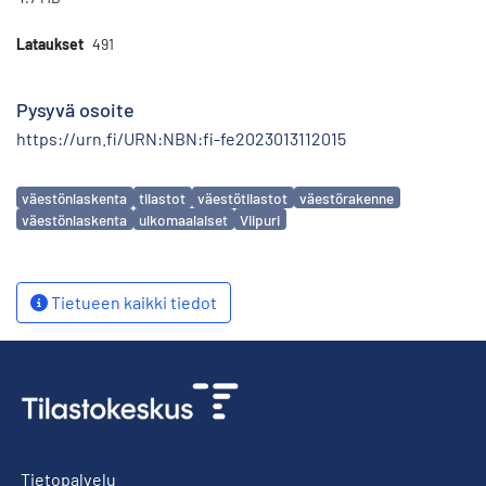
Lataukset
491
Pysyvä osoite
https://urn.fi/URN:NBN:fi-fe2023013112015
Avainsanat
väestönlaskenta
tilastot
väestötilastot
väestörakenne
väestönlaskenta
ulkomaalaiset
Viipuri
Tietueen kaikki tiedot
Tietopalvelu