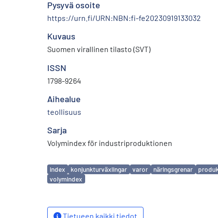
Pysyvä osoite
https://urn.fi/URN:NBN:fi-fe20230919133032
Kuvaus
Suomen virallinen tilasto (SVT)
ISSN
1798-9264
Aihealue
teollisuus
Sarja
Volymindex för industriproduktionen
Avainsanat
index
konjunkturväxlingar
varor
näringsgrenar
produk
volymindex
Tietueen kaikki tiedot