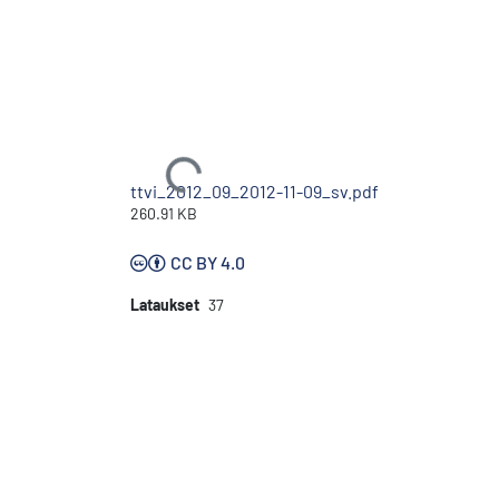
Ladataan...
ttvi_2012_09_2012-11-09_sv.pdf
260.91 KB
CC BY 4.0
Lataukset
37