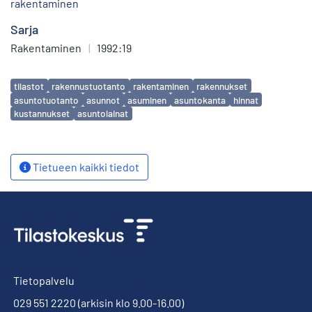
rakentaminen
Sarja
Rakentaminen
|
1992:19
Avainsanat
tilastot
rakennustuotanto
rakentaminen
rakennukset
asuntotuotanto
asunnot
asuminen
asuntokanta
hinnat
kustannukset
asuntolainat
Tietueen kaikki tiedot
Tietopalvelu
029 551 2220
(arkisin klo 9.00-16.00)