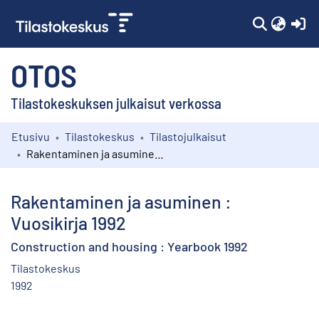
(c
OTOS
Tilastokeskuksen julkaisut verkossa
Etusivu
Tilastokeskus
Tilastojulkaisut
Kokoelmat
Rakentaminen ja asuminen : Vuosikirja 1992
Selaa
Rakentaminen ja asuminen :
Vuosikirja 1992
Construction and housing : Yearbook 1992
Tilastokeskus
1992