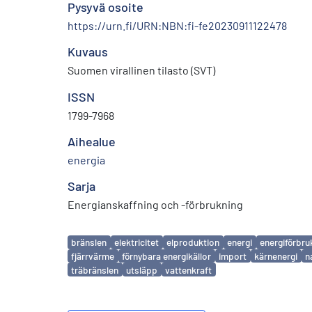
Pysyvä osoite
https://urn.fi/URN:NBN:fi-fe20230911122478
Kuvaus
Suomen virallinen tilasto (SVT)
ISSN
1799-7968
Aihealue
energia
Sarja
Energianskaffning och -förbrukning
Avainsanat
bränslen
elektricitet
elproduktion
energi
energiförbru
fjärrvärme
förnybara energikällor
import
kärnenergi
n
träbränslen
utsläpp
vattenkraft