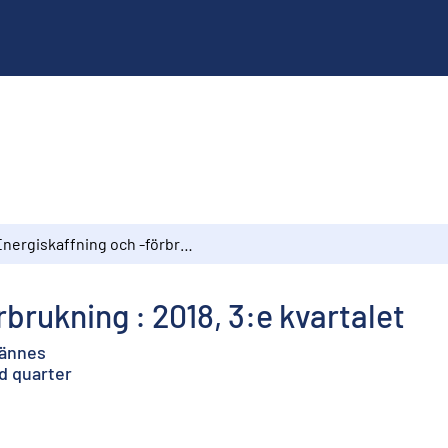
Energiskaffning och -förbrukning : 2018, 3:e kvartalet
brukning : 2018, 3:e kvartalet
jännes
d quarter