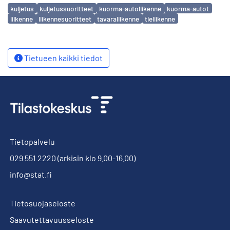
Avainsanat
kuljetus
kuljetussuoritteet
kuorma-autoliikenne
kuorma-autot
liikenne
liikennesuoritteet
tavaraliikenne
tieliikenne
Tietueen kaikki tiedot
Tietopalvelu
029 551 2220
(arkisin klo 9.00-16.00)
info@stat.fi
Tietosuojaseloste
Saavutettavuusseloste