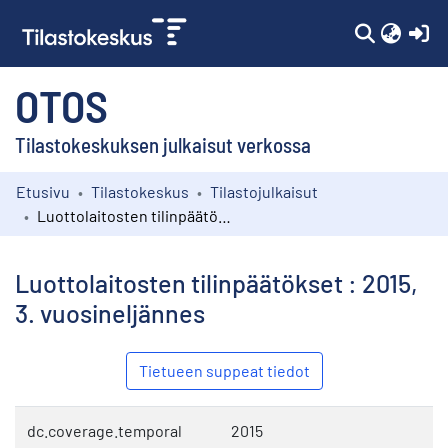
(c
OTOS
Tilastokeskuksen julkaisut verkossa
Etusivu
Tilastokeskus
Tilastojulkaisut
Kokoelmat
Luottolaitosten tilinpäätökset : 2015, 3. vuosineljännes
Selaa
Luottolaitosten tilinpäätökset : 2015,
3. vuosineljännes
Tietueen suppeat tiedot
dc.coverage.temporal
2015