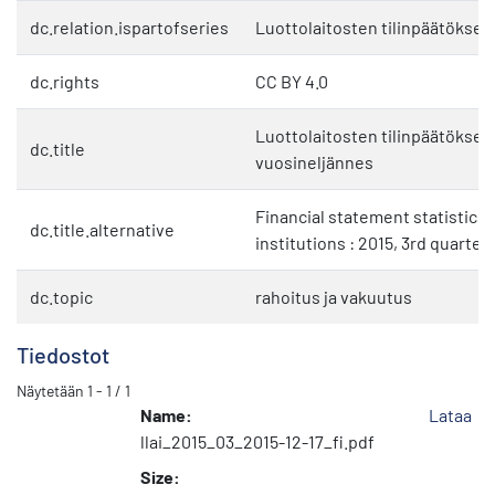
dc.relation.ispartofseries
Luottolaitosten tilinpäätökset
dc.rights
CC BY 4.0
Luottolaitosten tilinpäätökset :
dc.title
vuosineljännes
Financial statement statistics 
dc.title.alternative
institutions : 2015, 3rd quarter
dc.topic
rahoitus ja vakuutus
Tiedostot
Näytetään
1 - 1 / 1
Name:
Lataa
llai_2015_03_2015-12-17_fi.pdf
Size: