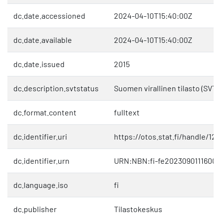
dc.date.accessioned
2024-04-10T15:40:00Z
dc.date.available
2024-04-10T15:40:00Z
dc.date.issued
2015
dc.description.svtstatus
Suomen virallinen tilasto (SVT)
dc.format.content
fulltext
dc.identifier.uri
https://otos.stat.fi/handle/1
dc.identifier.urn
URN:NBN:fi-fe20230901116004
dc.language.iso
fi
dc.publisher
Tilastokeskus