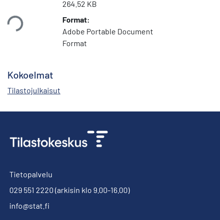
264.52 KB
Format:
taan...
Adobe Portable Document
Format
Kokoelmat
Tilastojulkaisut
Tietopalvelu
029 551 2220
(arkisin klo 9.00-16.00)
info@stat.fi