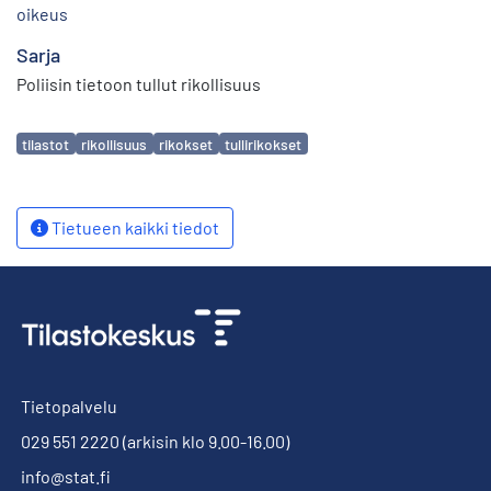
oikeus
Sarja
Poliisin tietoon tullut rikollisuus
Avainsanat
tilastot
rikollisuus
rikokset
tullirikokset
Tietueen kaikki tiedot
Tietopalvelu
029 551 2220
(arkisin klo 9.00-16.00)
info@stat.fi