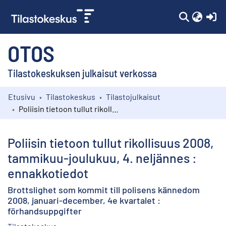
(c
OTOS
Tilastokeskuksen julkaisut verkossa
Etusivu
Tilastokeskus
Tilastojulkaisut
Kokoelmat
Poliisin tietoon tullut rikollisuus 2008, tammikuu-joulukuu, 4. neljännes : ennakkotiedot
Selaa
Poliisin tietoon tullut rikollisuus 2008,
tammikuu-joulukuu, 4. neljännes :
ennakkotiedot
Brottslighet som kommit till polisens kännedom
2008, januari-december, 4e kvartalet :
förhandsuppgifter