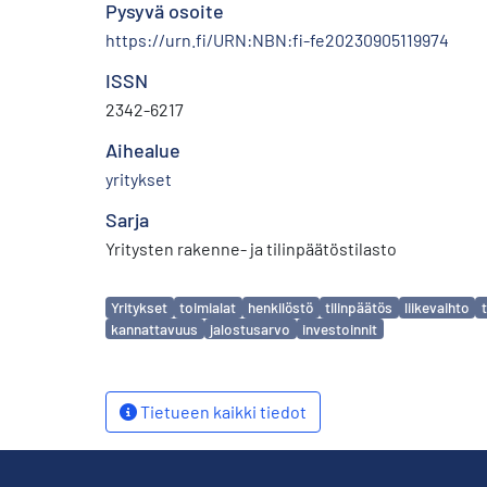
Pysyvä osoite
https://urn.fi/URN:NBN:fi-fe20230905119974
ISSN
2342-6217
Aihealue
yritykset
Sarja
Yritysten rakenne- ja tilinpäätöstilasto
Avainsanat
Yritykset
toimialat
henkilöstö
tilinpäätös
liikevaihto
kannattavuus
jalostusarvo
investoinnit
Tietueen kaikki tiedot