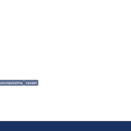
tuloslaskelma
taseet