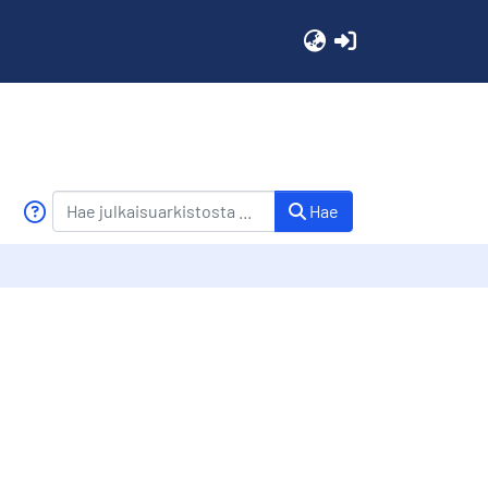
(current)
Hae