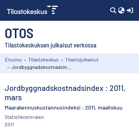
(c
OTOS
Tilastokeskuksen julkaisut verkossa
Etusivu
Tilastokeskus
Tilastojulkaisut
Kokoelmat
Jordbyggnadskostnadsindex : 2011, mars
Selaa
Jordbyggnadskostnadsindex : 2011,
mars
Maarakennuskustannusindeksi : 2011, maaliskuu
Statistikcentralen
2011