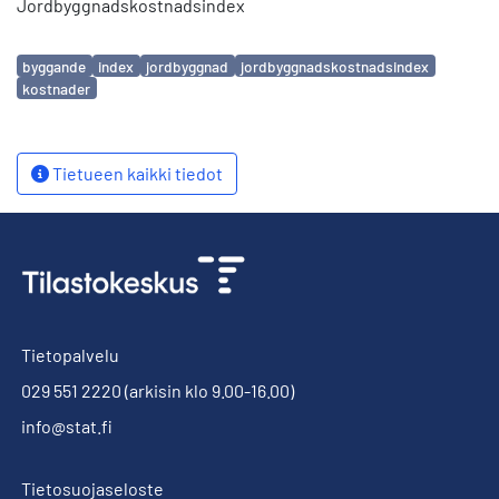
Jordbyggnadskostnadsindex
Avainsanat
byggande
index
jordbyggnad
jordbyggnadskostnadsindex
kostnader
Tietueen kaikki tiedot
Tietopalvelu
029 551 2220
(arkisin klo 9.00-16.00)
info@stat.fi
Tietosuojaseloste