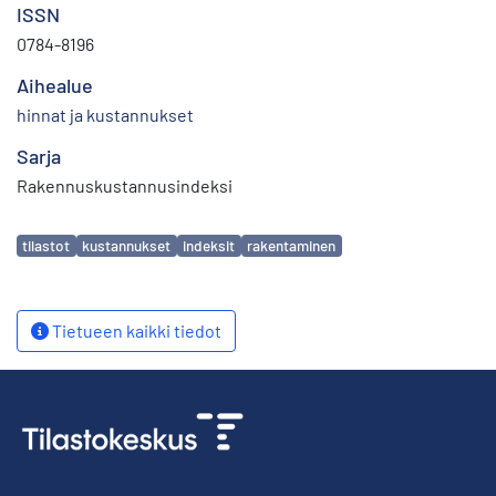
ISSN
0784-8196
Aihealue
hinnat ja kustannukset
Sarja
Rakennuskustannusindeksi
Avainsanat
tilastot
kustannukset
indeksit
rakentaminen
Tietueen kaikki tiedot