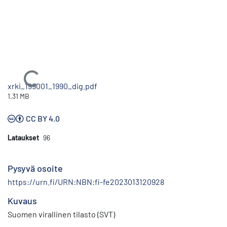
Ladataan...
xrki_199001_1990_dig.pdf
1.31 MB
CC BY 4.0
Lataukset
96
Pysyvä osoite
https://urn.fi/URN:NBN:fi-fe2023013120928
Kuvaus
Suomen virallinen tilasto (SVT)