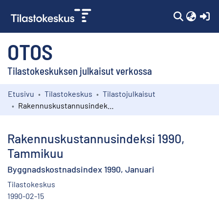
(c
OTOS
Tilastokeskuksen julkaisut verkossa
Etusivu
Tilastokeskus
Tilastojulkaisut
Kokoelmat
Rakennuskustannusindeksi 1990, Tammikuu
Selaa
Rakennuskustannusindeksi 1990,
Tammikuu
Byggnadskostnadsindex 1990, Januari
Tilastokeskus
1990-02-15