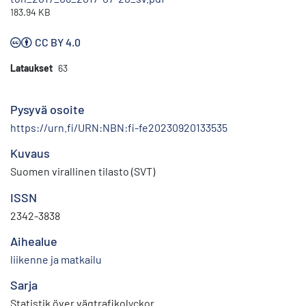
183.94 KB
CC BY 4.0
Lataukset
63
Pysyvä osoite
https://urn.fi/URN:NBN:fi-fe20230920133535
Kuvaus
Suomen virallinen tilasto (SVT)
ISSN
2342-3838
Aihealue
liikenne ja matkailu
Sarja
Statistik över vägtrafikolyckor