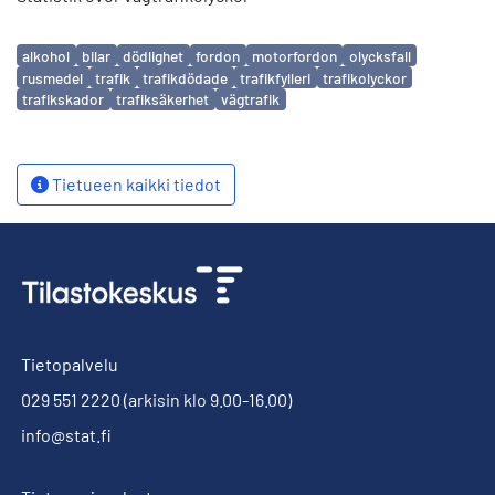
Avainsanat
alkohol
bilar
dödlighet
fordon
motorfordon
olycksfall
rusmedel
trafik
trafikdödade
trafikfylleri
trafikolyckor
trafikskador
trafiksäkerhet
vägtrafik
Tietueen kaikki tiedot
Tietopalvelu
029 551 2220
(arkisin klo 9.00-16.00)
info@stat.fi