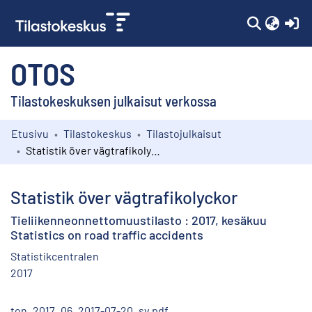
(c
OTOS
Tilastokeskuksen julkaisut verkossa
Etusivu
Tilastokeskus
Tilastojulkaisut
Kokoelmat
Statistik över vägtrafikolyckor
Selaa
Statistik över vägtrafikolyckor
Tieliikenneonnettomuustilasto : 2017, kesäkuu
Statistics on road traffic accidents
Statistikcentralen
2017
ton_2017_06_2017-07-20_sv.pdf