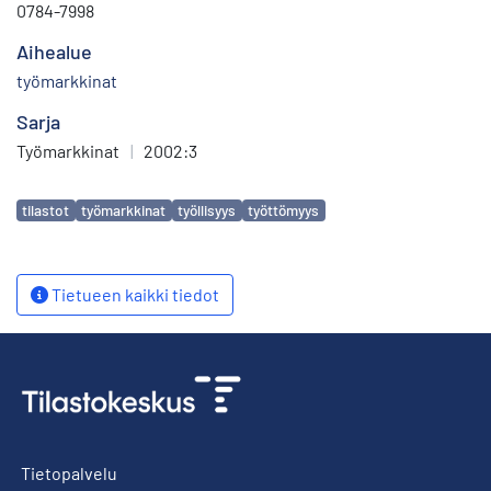
0784-7998
Aihealue
työmarkkinat
Sarja
Työmarkkinat
|
2002:3
Avainsanat
tilastot
työmarkkinat
työllisyys
työttömyys
Tietueen kaikki tiedot
Tietopalvelu