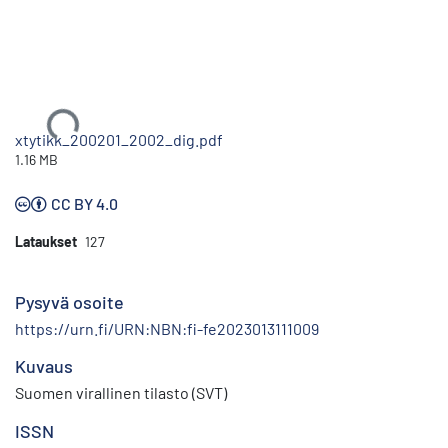
Ladataan...
xtytikk_200201_2002_dig.pdf
1.16 MB
CC BY 4.0
Lataukset
127
Pysyvä osoite
https://urn.fi/URN:NBN:fi-fe2023013111009
Kuvaus
Suomen virallinen tilasto (SVT)
ISSN