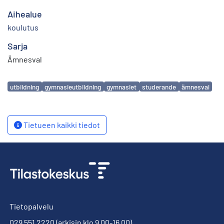
Aihealue
koulutus
Sarja
Ämnesval
Avainsanat
utbildning
gymnasieutbildning
gymnasiet
studerande
ämnesval
Tietueen kaikki tiedot
Tietopalvelu
029 551 2220
(arkisin klo 9.00-16.00)