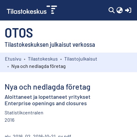
(c
OTOS
Tilastokeskuksen julkaisut verkossa
Etusivu
Tilastokeskus
Tilastojulkaisut
Kokoelmat
Nya och nedlagda företag
Selaa
Nya och nedlagda företag
Aloittaneet ja lopettaneet yritykset
Enterprise openings and closures
Statistikcentralen
2016
aly_2016_02_2016-10-21_sv.pdf