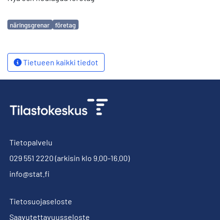
Avainsanat
näringsgrenar
företag
Tietueen kaikki tiedot
Tietopalvelu
029 551 2220
(arkisin klo 9.00-16.00)
info@stat.fi
Tietosuojaseloste
Saavutettavuusseloste