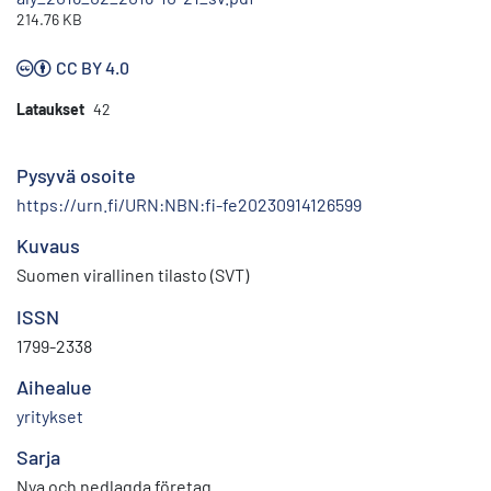
214.76 KB
CC BY 4.0
Lataukset
42
Pysyvä osoite
https://urn.fi/URN:NBN:fi-fe20230914126599
Kuvaus
Suomen virallinen tilasto (SVT)
ISSN
1799-2338
Aihealue
yritykset
Sarja
Nya och nedlagda företag