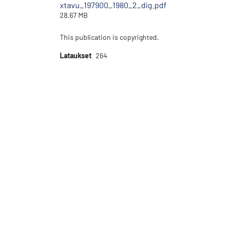
xtavu_197900_1980_2_dig.pdf
28.67 MB
This publication is copyrighted.
Lataukset
264