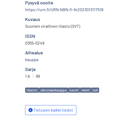
Pysyvä osoite
https://urn.fi/URN:NBN:fi-fe2023013117518
Kuvaus
Suomen virallinen tilasto (SVT)
ISSN
0355-0249
Aihealue
kauppa
Sarja
1 A
|
99
Avainsanat
tilastot
ulkomaankauppa
tuonti
vienti
tulli
Tietueen kaikki tiedot