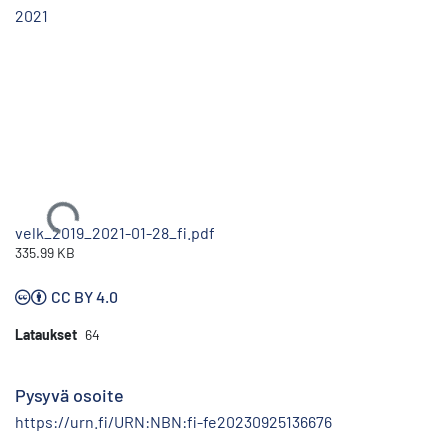
2021
Ladataan...
velk_2019_2021-01-28_fi.pdf
335.99 KB
CC BY 4.0
Lataukset
64
Pysyvä osoite
https://urn.fi/URN:NBN:fi-fe20230925136676