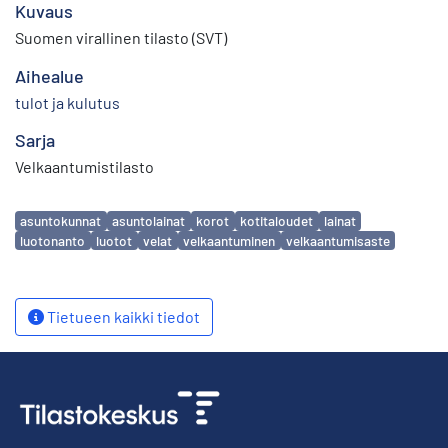
Kuvaus
Suomen virallinen tilasto (SVT)
Aihealue
tulot ja kulutus
Sarja
Velkaantumistilasto
Avainsanat
asuntokunnat
asuntolainat
korot
kotitaloudet
lainat
luotonanto
luotot
velat
velkaantuminen
velkaantumisaste
Tietueen kaikki tiedot