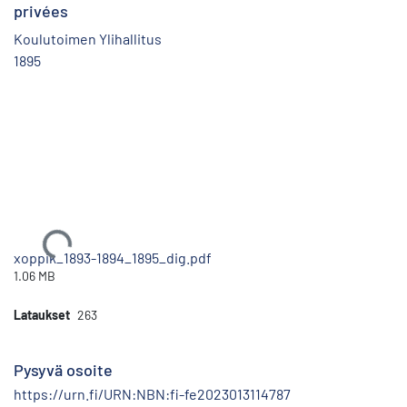
privées
Koulutoimen Ylihallitus
1895
Ladataan...
xoppik_1893-1894_1895_dig.pdf
1.06 MB
Lataukset
263
Pysyvä osoite
https://urn.fi/URN:NBN:fi-fe2023013114787