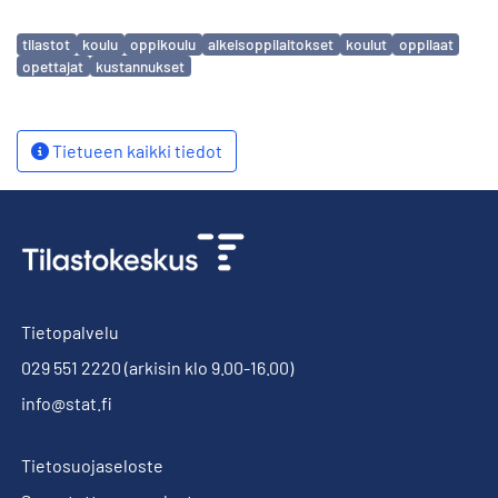
Avainsanat
tilastot
koulu
oppikoulu
alkeisoppilaitokset
koulut
oppilaat
opettajat
kustannukset
Tietueen kaikki tiedot
Tietopalvelu
029 551 2220
(arkisin klo 9.00-16.00)
info@stat.fi
Tietosuojaseloste