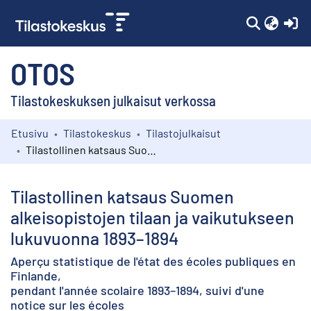
(c
OTOS
Tilastokeskuksen julkaisut verkossa
Etusivu
Tilastokeskus
Tilastojulkaisut
Kokoelmat
Tilastollinen katsaus Suomen alkeisopistojen tilaan ja vaikutukseen lukuvuonna 1893–1894
Selaa
Tilastollinen katsaus Suomen
alkeisopistojen tilaan ja vaikutukseen
lukuvuonna 1893–1894
Aperçu statistique de l'état des écoles publiques en
Finlande,
pendant l'année scolaire 1893–1894, suivi d'une
notice sur les écoles