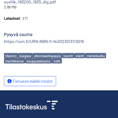
xuvliik_193200_1933_dig.pdf
2.86 MB
Lataukset
271
Pysyvä osoite
https://urn.fi/URN:NBN:fi-fe2023013113016
Avainsanat
tilastot
kauppa
ulkomaankauppa
tuonti
vienti
merenkulku
meriliikenne
kauppalaivasto
tullit
Tietueen kaikki tiedot