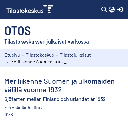
(c
OTOS
Tilastokeskuksen julkaisut verkossa
Etusivu
Tilastokeskus
Tilastojulkaisut
Kokoelmat
Meriliikenne Suomen ja ulkomaiden välillä vuonna 1932
Selaa
Meriliikenne Suomen ja ulkomaiden
välillä vuonna 1932
Sjöfarten mellan Finland och utlandet år 1932
Merenkulkuhallitus
1933