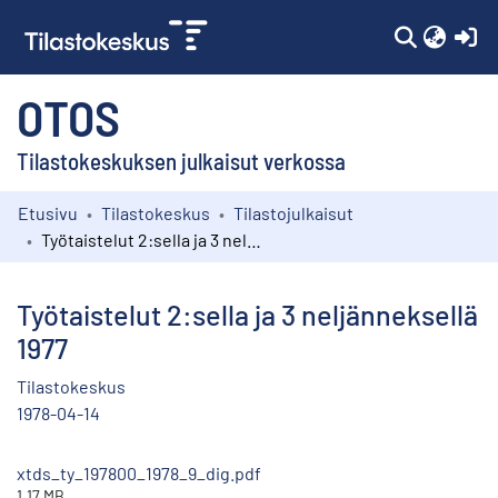
(c
OTOS
Tilastokeskuksen julkaisut verkossa
Etusivu
Tilastokeskus
Tilastojulkaisut
Kokoelmat
Työtaistelut 2:sella ja 3 neljänneksellä 1977
Selaa
Työtaistelut 2:sella ja 3 neljänneksellä
1977
Tilastokeskus
1978-04-14
xtds_ty_197800_1978_9_dig.pdf
1.17 MB