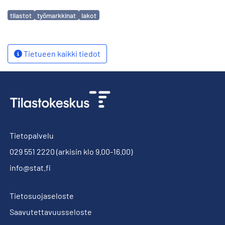
Avainsanat
tilastot
työmarkkinat
lakot
Tietueen kaikki tiedot
Tietopalvelu
029 551 2220
(arkisin klo 9.00-16.00)
info@stat.fi
Tietosuojaseloste
Saavutettavuusseloste