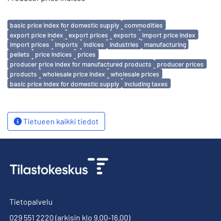
Avainsanat
basic price index for domestic supply
commodities
export price index
export prices
exports
import price index
import prices
imports
indices
industries
manufacturing
pellets
price indices
prices
producer price index for manufactured products
producer prices
products
wholesale price index
wholesale prices
basic price index for domestic supply
including taxes
Tietueen kaikki tiedot
Tietopalvelu
029 551 2220
(arkisin klo 9.00-16.00)