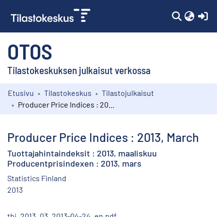
(c
OTOS
Tilastokeskuksen julkaisut verkossa
Etusivu
Tilastokeskus
Tilastojulkaisut
Kokoelmat
Producer Price Indices : 2013, March
Selaa
Producer Price Indices : 2013, March
Tuottajahintaindeksit : 2013, maaliskuu
Producentprisindexen : 2013, mars
Statistics Finland
2013
thi_2013_03_2013-04-24_en.pdf