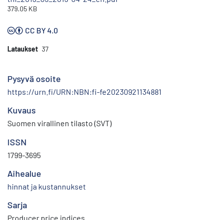
379.05 KB
CC BY 4.0
Lataukset
37
Pysyvä osoite
https://urn.fi/URN:NBN:fi-fe20230921134881
Kuvaus
Suomen virallinen tilasto (SVT)
ISSN
1799-3695
Aihealue
hinnat ja kustannukset
Sarja
Producer price indices