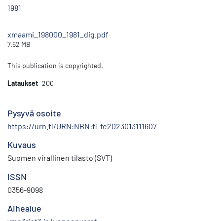
1981
xmaami_198000_1981_dig.pdf
7.62 MB
This publication is copyrighted.
Lataukset
200
Pysyvä osoite
https://urn.fi/URN:NBN:fi-fe2023013111607
Kuvaus
Suomen virallinen tilasto (SVT)
ISSN
0356-9098
Aihealue