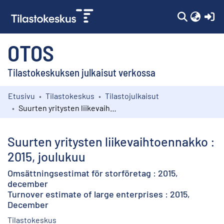
(c
OTOS
Tilastokeskuksen julkaisut verkossa
Etusivu
Tilastokeskus
Tilastojulkaisut
Kokoelmat
Suurten yritysten liikevaihtoennakko : 2015, joulukuu
Selaa
Suurten yritysten liikevaihtoennakko :
2015, joulukuu
Omsättningsestimat för storföretag : 2015,
december
Turnover estimate of large enterprises : 2015,
December
Tilastokeskus