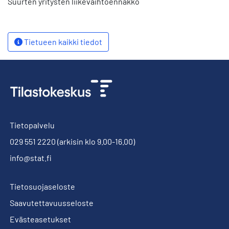
Suurten yritysten liikevaihtoennakko
Tietueen kaikki tiedot
Tietopalvelu
029 551 2220
(arkisin klo 9.00-16.00)
info@stat.fi
Tietosuojaseloste
Saavutettavuusseloste
Evästeasetukset