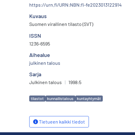
https://urn.fi/URN:NBN:fi-fe2023013122914
Kuvaus
Suomen virallinen tilasto (SVT)
ISSN
1236-6595
Aihealue
julkinen talous
Sarja
Julkinen talous
|
1998:5
Avainsanat
tilastot
kunnallistalous
kuntayhtymät
Tietueen kaikki tiedot