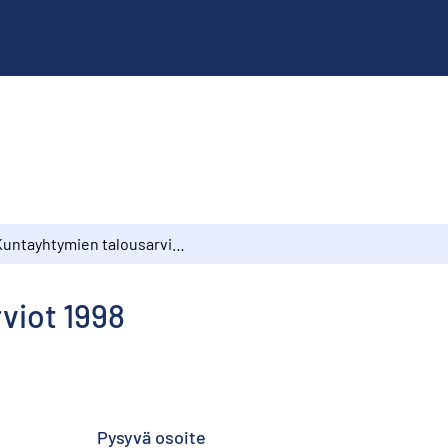
Kuntayhtymien talousarviot 1998
viot 1998
Pysyvä osoite