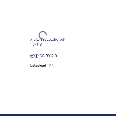
Ladataan...
xjul_1998_5_dig.pdf
1.37 MB
CC BY 4.0
Lataukset
144