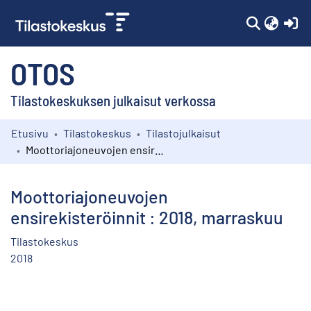
(c
OTOS
Tilastokeskuksen julkaisut verkossa
Etusivu
Tilastokeskus
Tilastojulkaisut
Kokoelmat
Moottoriajoneuvojen ensirekisteröinnit : 2018, marraskuu
Selaa
Moottoriajoneuvojen
ensirekisteröinnit : 2018, marraskuu
Tilastokeskus
2018