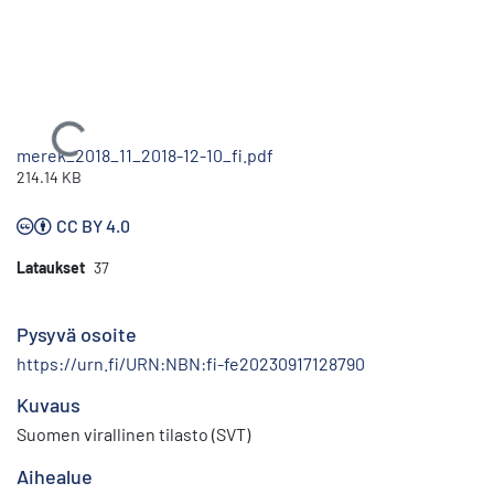
Ladataan...
merek_2018_11_2018-12-10_fi.pdf
214.14 KB
CC BY 4.0
Lataukset
37
Pysyvä osoite
https://urn.fi/URN:NBN:fi-fe20230917128790
Kuvaus
Suomen virallinen tilasto (SVT)
Aihealue