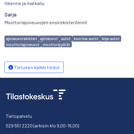
liikenne ja matkailu
Sarja
Moottoriajoneuvojen ensirekisteröinnit
Avainsanat
ajoneuvorekisteri
ajoneuvot
autot
kuorma-autot
linja-autot
moottoriajoneuvot
moottoripyörät
Tietueen kaikki tiedot
Tietopalvelu
029 551 2220
(arkisin klo 9.00-16.00)