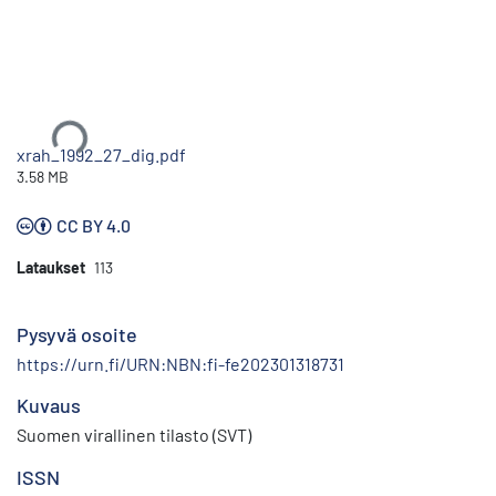
Ladataan...
xrah_1992_27_dig.pdf
3.58 MB
CC BY 4.0
Lataukset
113
Pysyvä osoite
https://urn.fi/URN:NBN:fi-fe202301318731
Kuvaus
Suomen virallinen tilasto (SVT)
ISSN