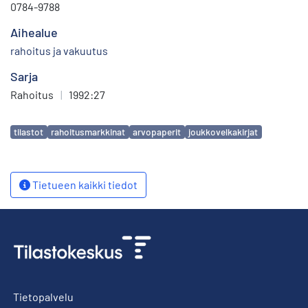
0784-9788
Aihealue
rahoitus ja vakuutus
Sarja
Rahoitus
|
1992:27
Avainsanat
tilastot
rahoitusmarkkinat
arvopaperit
joukkovelkakirjat
Tietueen kaikki tiedot
Tietopalvelu