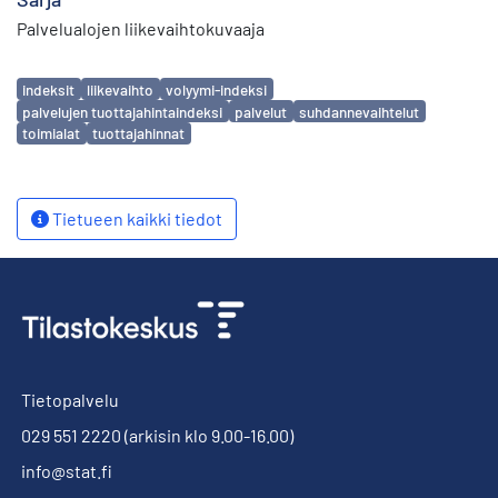
Palvelualojen liikevaihtokuvaaja
Avainsanat
indeksit
liikevaihto
volyymi-indeksi
palvelujen tuottajahintaindeksi
palvelut
suhdannevaihtelut
toimialat
tuottajahinnat
Tietueen kaikki tiedot
Tietopalvelu
029 551 2220
(arkisin klo 9.00-16.00)
info@stat.fi